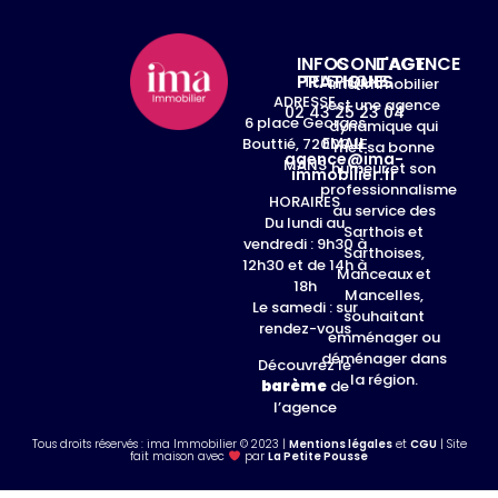
INFOS
CONTACT
L'AGENCE
PRATIQUES
TELEPHONE
ima Immobilier
ADRESSE
est une agence
02 43 25 23 04
6 place Georges
dynamique qui
EMAIL
Bouttié, 72000 LE
met sa bonne
agence@ima-
MANS
humeur et son
immobilier.fr
professionnalisme
HORAIRES
au service des
Du lundi au
Sarthois et
vendredi : 9h30 à
Sarthoises,
12h30 et de 14h à
Manceaux et
18h
Mancelles,
Le samedi : sur
souhaitant
rendez-vous
emménager ou
déménager dans
Découvrez le
la région.
barème
de
l’agence
Tous droits réservés : ima Immobilier © 2023 |
Mentions légales
et
CGU
| Site
fait maison avec
par
La Petite Pousse