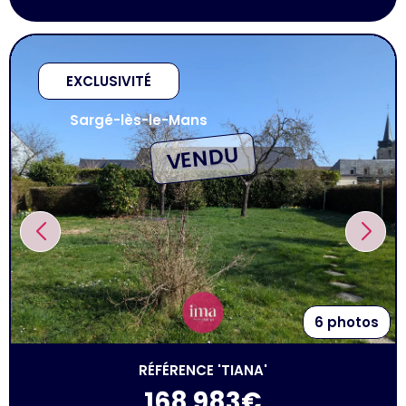
EXCLUSIVITÉ
Sargé-lès-le-Mans
VENDU
6 photos
RÉFÉRENCE 'TIANA'
168 983€