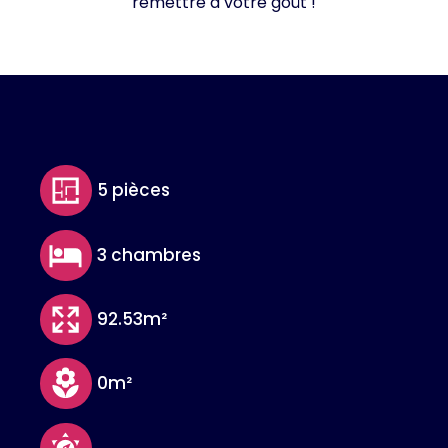
remettre à votre goût !
5 pièces
3 chambres
92.53m²
0m²