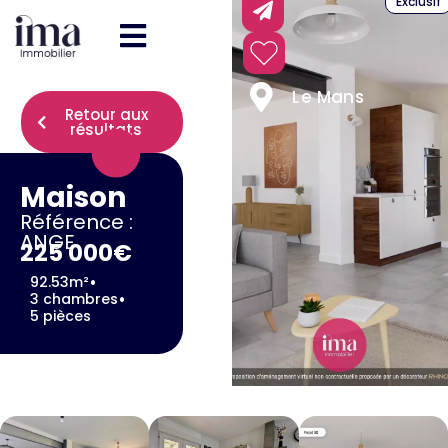
Exclusif
Le Mans
Retour aux
résultats
Maison
Référence :
ANGE
225 000€
•
92.53m²
•
3 chambres
5 pièces