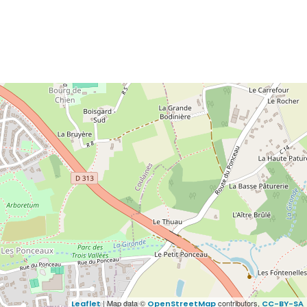
| Map data ©
contributors,
Leaflet
OpenStreetMap
CC-BY-SA