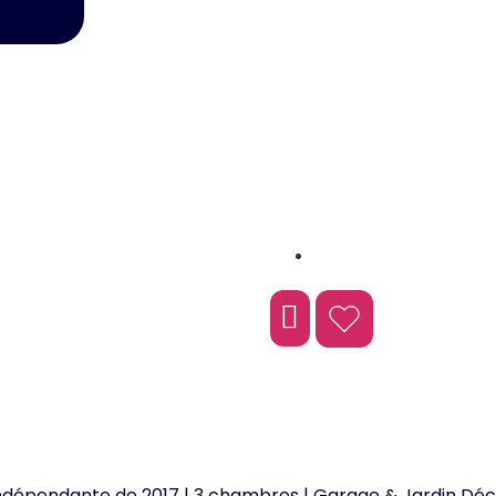
Écommoy
épendante de 2017 | 3 chambres | Garage & Jardin Déc