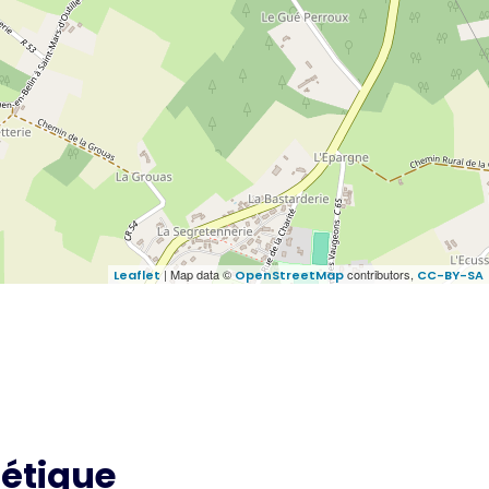
| Map data ©
contributors,
Leaflet
OpenStreetMap
CC-BY-SA
étique