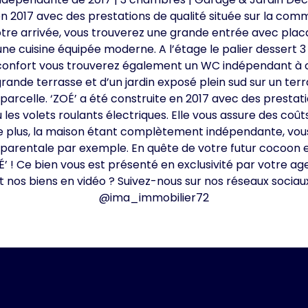
 en 2017 avec des prestations de qualité située sur la c
tre arrivée, vous trouverez une grande entrée avec placa
une cuisine équipée moderne. A l’étage le palier dessert 
onfort vous trouverez également un WC indépendant à ch
grande terrasse et d’un jardin exposé plein sud sur un t
a parcelle. ‘ZOÉ’ a été construite en 2017 avec des prest
es volets roulants électriques. Elle vous assure des coû
 De plus, la maison étant complètement indépendante, vo
 parentale par exemple. En quête de votre futur cocoon e
’ ! Ce bien vous est présenté en exclusivité par votre ag
nos biens en vidéo ? Suivez-nous sur nos réseaux socia
@ima_immobilier72