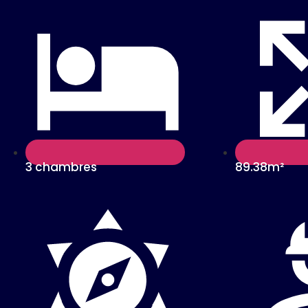
3 chambres
89.38m²