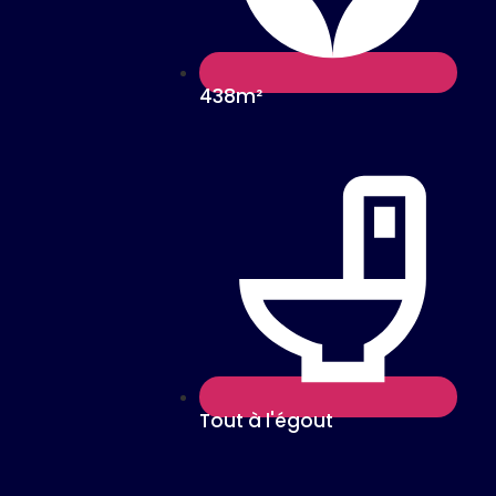
438m²
Tout à l'égout