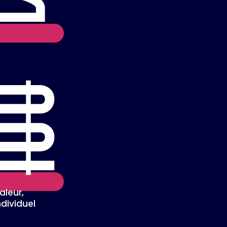
leur,
ndividuel