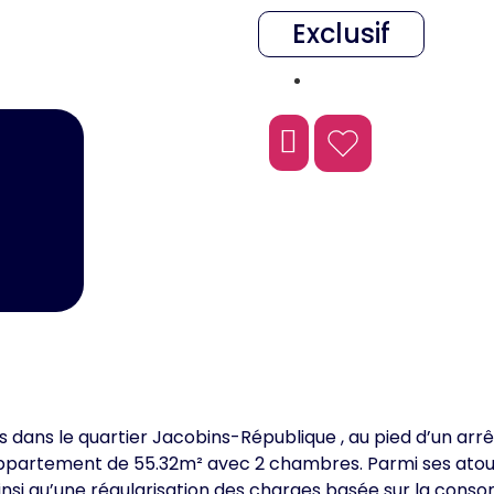
Exclusif
Le Mans
 dans le quartier Jacobins-République , au pied d’un arrê
ppartement de 55.32m² avec 2 chambres. Parmi ses atout
ainsi qu’une régularisation des charges basée sur la cons