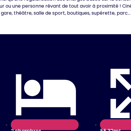
seur ou une personne rêvant de tout avoir à proximité ! Cin
gare, théâtre, salle de sport, boutiques, supérette, parc…
2 chambres
55.32m²