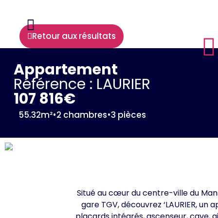
Retour aux résultats
Appartement
Référence : LAURIER
107 816€
55.32m²
•
2 chambres
•
3 pièces
Situé au cœur du centre-ville du Mans
gare TGV, découvrez ‘LAURIER, un a
placards intégrés, ascenseur, cave, 