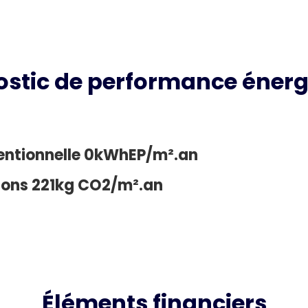
ostic de performance énerg
entionnelle 0kWhEP/m².an
sions 221kg CO2/m².an
Éléments financiers