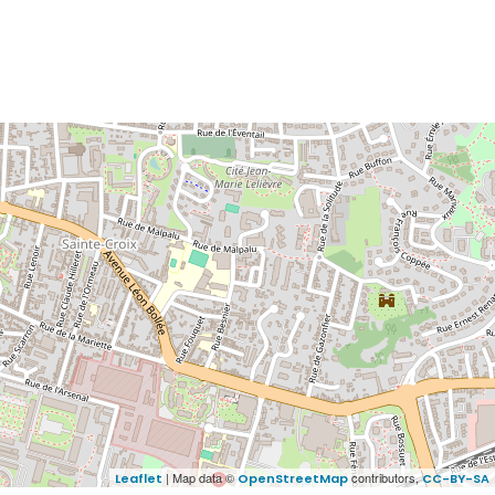
| Map data ©
contributors,
Leaflet
OpenStreetMap
CC-BY-SA