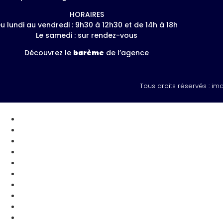
HORAIRES
u lundi au vendredi : 9h30 à 12h30 et de 14h à 18h
Le samedi : sur rendez-vous
Découvrez le
barème
de l’agence
Tous droits réservés : im
Vendre
Acheter
Mes favoris
Blog
Contact
Vendre
Acheter
Mes favoris
Blog
Contact