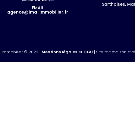
Sarthoises, M
EMAIL
agence@ima-immobilier.fr
a Immobilier © 2023 |
Mentions légales
et
CGU
| Site fait maison av