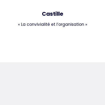
Castille
« La convivialité et l’organisation »
ima Immobilier © 2023 |
Mentions légales
et
CGU
| Site fait maison a