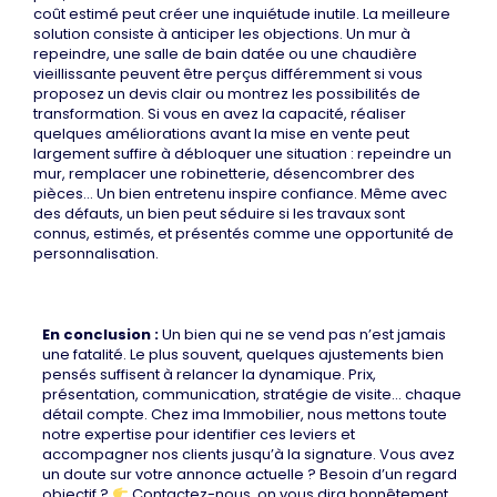
coût estimé peut créer une inquiétude inutile. La meilleure
solution consiste à anticiper les objections. Un mur à
repeindre, une salle de bain datée ou une chaudière
vieillissante peuvent être perçus différemment si vous
proposez un devis clair ou montrez les possibilités de
transformation. Si vous en avez la capacité, réaliser
quelques améliorations avant la mise en vente peut
largement suffire à débloquer une situation : repeindre un
mur, remplacer une robinetterie, désencombrer des
pièces… Un bien entretenu inspire confiance. Même avec
des défauts, un bien peut séduire si les travaux sont
connus, estimés, et présentés comme une opportunité de
personnalisation.
En conclusion :
Un bien qui ne se vend pas n’est jamais
une fatalité. Le plus souvent, quelques ajustements bien
pensés suffisent à relancer la dynamique. Prix,
présentation, communication, stratégie de visite… chaque
détail compte. Chez ima Immobilier, nous mettons toute
notre expertise pour identifier ces leviers et
accompagner nos clients jusqu’à la signature. Vous avez
un doute sur votre annonce actuelle ? Besoin d’un regard
objectif ?
Contactez-nous, on vous dira honnêtement