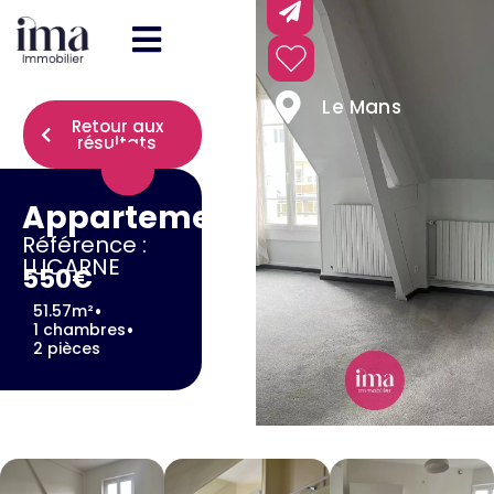
Le Mans
Retour aux
résultats
Appartement
Référence :
LUCARNE
550€
•
51.57m²
•
1 chambres
2 pièces