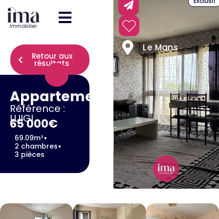
Exclusif
Le Mans
Retour aux
résultats
Appartement
Référence :
LUIGI
65 000€
•
69.09m²
•
2 chambres
3 pièces