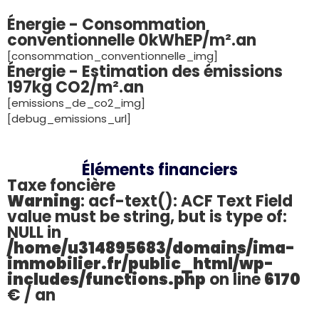
Énergie - Consommation
conventionnelle 0kWhEP/m².an
[consommation_conventionnelle_img]
Énergie - Estimation des émissions
197kg CO2/m².an
[emissions_de_co2_img]
[debug_emissions_url]
Éléments financiers
Taxe foncière
Warning
: acf-text(): ACF Text Field
value must be string, but is type of:
NULL in
/home/u314895683/domains/ima-
immobilier.fr/public_html/wp-
includes/functions.php
on line
6170
€ / an