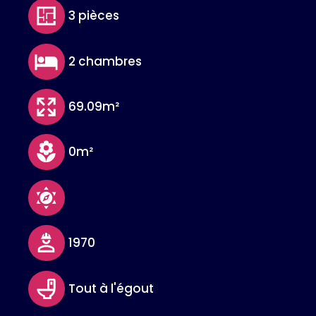
3 pièces
2 chambres
69.09m²
0m²
1970
Tout à l'égout