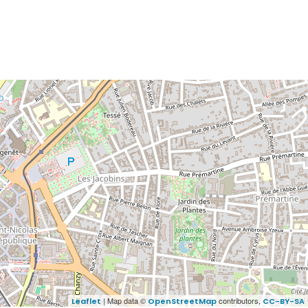
| Map data ©
contributors,
Leaflet
OpenStreetMap
CC-BY-SA