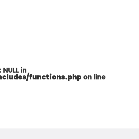
: NULL in
cludes/functions.php
on line