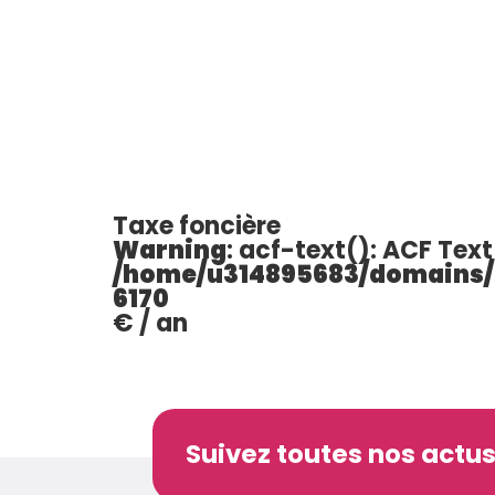
Taxe foncière
Warning
: acf-text(): ACF Text 
/home/u314895683/domains/i
6170
€ / an
Suivez toutes nos actus