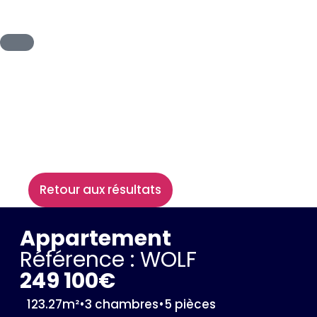
Retour aux résultats
Appartement
Référence : WOLF
249 100€
123.27m²
•
3 chambres
•
5 pièces